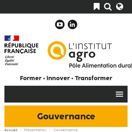
Aller
Toggle
au
navigation
contenu
principal
Header
Top
Navigation
Collapse
Fr
Former • Innover • Transformer
Gouvernance
Fil
Accueil
Présentation
Gouvernance