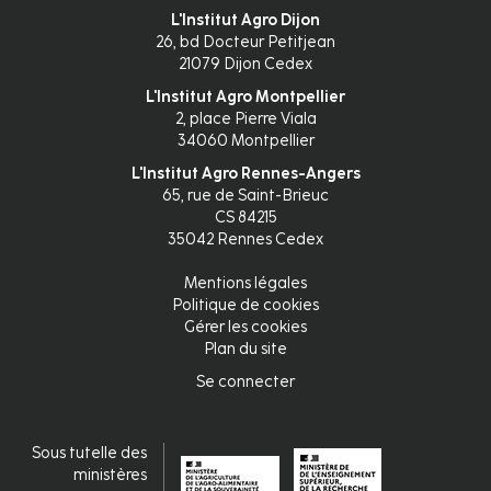
L'Institut Agro Dijon
26, bd Docteur Petitjean
21079 Dijon Cedex
L'Institut Agro Montpellier
2, place Pierre Viala
34060 Montpellier
L'Institut Agro Rennes-Angers
65, rue de Saint-Brieuc
CS 84215
35042 Rennes Cedex
Mentions légales
Pied
Politique de cookies
Gérer les cookies
de
Plan du site
page
Se connecter
Connexion
fr
Sous tutelle des
ministères